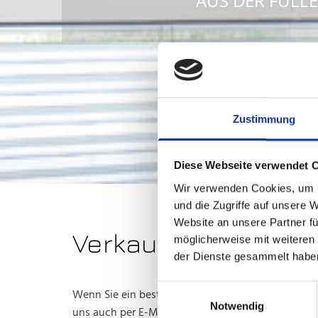
AUS DER FÜLLE
Zustimmung
Diese Webseite verwendet 
Wir verwenden Cookies, um I
und die Zugriffe auf unsere 
Website an unsere Partner fü
Verkauf
möglicherweise mit weiteren
der Dienste gesammelt habe
Einwilligungsauswahl
Wenn Sie ein bestimmtes Produkt aus unser Kolle
Notwendig
uns auch per E-Mail bestellen.