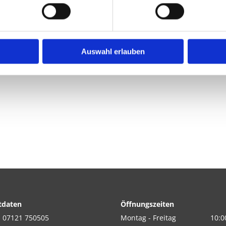
anung genauso wie wir uns auch um
Auswahl erlauben
sstellungsverkauf, den wir in einem
tdaten
Öffnungszeiten
:
07121 750505
Montag - Freitag
10:0